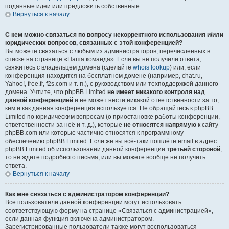
поданные идеи или предложить собственные.
Вернуться к началу
С кем можно связаться по вопросу некорректного использования и/или
юридических вопросов, связанных с этой конференцией?
Вы можете связаться с любым из администраторов, перечисленных в
списке на странице «Наша команда». Если вы не получили ответа,
свяжитесь с владельцем домена (сделайте
whois lookup
) или, если
конференция находится на бесплатном домене (например, chat.ru,
Yahoo!, free.fr, f2s.com и т. п.), с руководством или техподдержкой данного
домена. Учтите, что phpBB Limited
не имеет никакого контроля над
данной конференцией
и не может нести никакой ответственности за то,
кем и как данная конференция используется. Не обращайтесь к phpBB
Limited по юридическим вопросам (о приостановке работы конференции,
ответственности за неё и т. д.), которые
не относятся напрямую
к сайту
phpBB.com или которые частично относятся к программному
обеспечению phpBB Limited. Если же вы всё-таки пошлёте email в адрес
phpBB Limited об использовании данной конференции
третьей стороной
,
то не ждите подробного письма, или вы можете вообще не получить
ответа.
Вернуться к началу
Как мне связаться с администратором конференции?
Все пользователи данной конференции могут использовать
соответствующую форму на странице «Связаться с администрацией»,
если данная функция включена администратором.
Зарегистрированные пользователи также могут воспользоваться