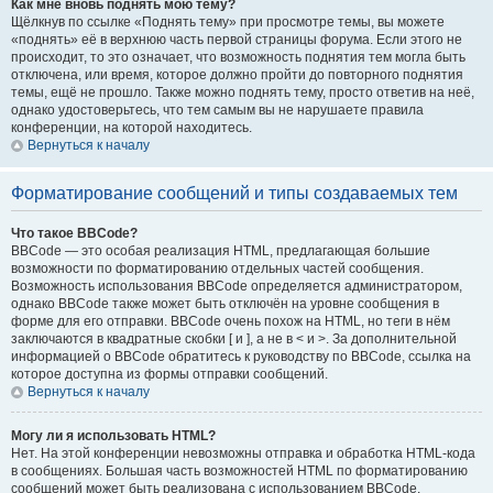
Как мне вновь поднять мою тему?
Щёлкнув по ссылке «Поднять тему» при просмотре темы, вы можете
«поднять» её в верхнюю часть первой страницы форума. Если этого не
происходит, то это означает, что возможность поднятия тем могла быть
отключена, или время, которое должно пройти до повторного поднятия
темы, ещё не прошло. Также можно поднять тему, просто ответив на неё,
однако удостоверьтесь, что тем самым вы не нарушаете правила
конференции, на которой находитесь.
Вернуться к началу
Форматирование сообщений и типы создаваемых тем
Что такое BBCode?
BBCode — это особая реализация HTML, предлагающая большие
возможности по форматированию отдельных частей сообщения.
Возможность использования BBCode определяется администратором,
однако BBCode также может быть отключён на уровне сообщения в
форме для его отправки. BBCode очень похож на HTML, но теги в нём
заключаются в квадратные скобки [ и ], а не в < и >. За дополнительной
информацией о BBCode обратитесь к руководству по BBCode, ссылка на
которое доступна из формы отправки сообщений.
Вернуться к началу
Могу ли я использовать HTML?
Нет. На этой конференции невозможны отправка и обработка HTML-кода
в сообщениях. Большая часть возможностей HTML по форматированию
сообщений может быть реализована с использованием BBCode.