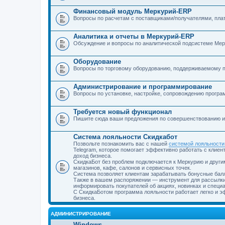
Финансовый модуль Меркурий-ERP
Вопросы по расчетам с поставщиками/получателями, пла
Аналитика и отчеты в Меркурий-ERP
Обсуждение и вопросы по аналитической подсистеме Ме
Оборудование
Вопросы по торговому оборудованию, поддерживаемому 
Администрирование и программирование
Вопросы по установке, настройке, сопровождению прогр
Требуется новый функционал
Пишите сюда ваши предложения по совершенствованию и 
Система лояльности Скидкабот
Позвольте познакомить вас с нашей
системой лояльности
Telegram, которое помогает эффективно работать с клиен
доход бизнеса.
СкидкаБот без проблем подключается к Меркурию и други
магазинов, кафе, салонов и сервисных точек.
Система позволяет клиентам зарабатывать бонусные балл
Также в вашем распоряжении — инструмент для рассылки
информировать покупателей об акциях, новинках и специ
С СкидкаБотом программа лояльности работает легко и 
бизнеса.
АДМИНИСТРИРОВАНИЕ
Windows