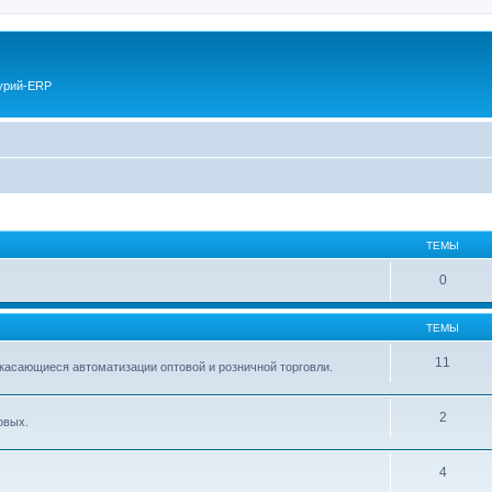
курий-ERP
ТЕМЫ
0
ТЕМЫ
11
асающиеся автоматизации оптовой и розничной торговли.
2
овых.
4