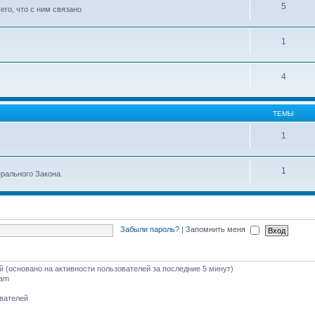
5
го, что с ним связано
1
4
ТЕМЫ
1
1
рального Закона.
Забыли пароль?
|
Запомнить меня
ей (основано на активности пользователей за последние 5 минут)
 am
ователей