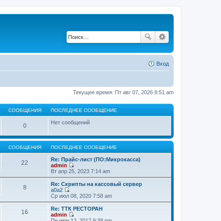
Вход
Текущее время: Пт авг 07, 2026 8:51 am
СООБЩЕНИЯ
ПОСЛЕДНЕЕ СООБЩЕНИЕ
Нет сообщений
0
СООБЩЕНИЯ
ПОСЛЕДНЕЕ СООБЩЕНИЕ
Re: Прайс-лист (ПО:Микрокасса)
22
admin
П
Вт апр 25, 2023 7:14 am
е
р
Re: Скрипты на кассовый сервер
8
е
a0a2
й
П
Ср июл 08, 2020 7:58 am
т
е
и
р
Re: ТТК РЕСТОРАН
16
к
е
admin
п
й
П
Пн июн 12, 2017 9:38 pm