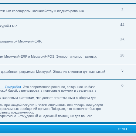
2
тежным календарям, казначейству и бюджетированию.
44
ркурий-ERP
25
программой Меркурий-ERP.
28
амм Меркурий-ERP и Меркурий-POS. Экспорт и импорт данных.
5
доработке программы Меркурий. Желание клиентов для нас закон!
0
 — СкидкаБот
. Это современное решение, созданное на базе
тской базой, стимулировать повторные покупки и увеличивать
м кассовым системам, что делает его отличным выбором для
ы при каждой покупке и затем оплачивать ими товары или услуги.
 рекламных сообщений прямо в Telegram, что позволяет быстро
альных предложениях.
эффективно. Это удобный и надёжный помощник для вашего
ТЕМЫ