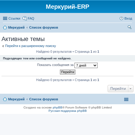
Меркурий-ERP
Ссылки
FAQ
Вход
Меркурий
Список форумов
ои
Активные темы
ск
Перейти к расширенному поиску
Найдено 0 результатов • Страница
1
из
1
Подходящих тем или сообщений не найдено.
Показать сообщения за
Найдено 0 результатов • Страница
1
из
1
Перейти
Меркурий
Список форумов
Создано на основе
phpBB
® Forum Software © phpBB Limited
Русская поддержка phpBB