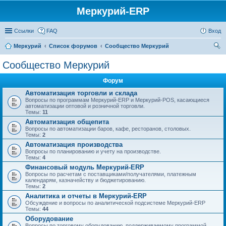
Меркурий-ERP
Ссылки
FAQ
Вход
Меркурий
Список форумов
Сообщество Меркурий
ои
Сообщество Меркурий
ск
Форум
Автоматизация торговли и склада
Вопросы по программам Меркурий-ERP и Меркурий-POS, касающиеся
автоматизации оптовой и розничной торговли.
Темы:
11
Автоматизация общепита
Вопросы по автоматизации баров, кафе, ресторанов, столовых.
Темы:
2
Автоматизация производства
Вопросы по планированию и учету на производстве.
Темы:
4
Финансовый модуль Меркурий-ERP
Вопросы по расчетам с поставщиками/получателями, платежным
календарям, казначейству и бюджетированию.
Темы:
2
Аналитика и отчеты в Меркурий-ERP
Обсуждение и вопросы по аналитической подсистеме Меркурий-ERP
Темы:
44
Оборудование
Вопросы по торговому оборудованию, поддерживаемому программой