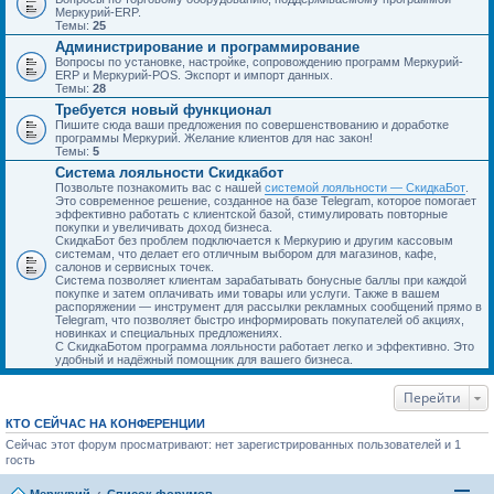
Меркурий-ERP.
Темы:
25
Администрирование и программирование
Вопросы по установке, настройке, сопровождению программ Меркурий-
ERP и Меркурий-POS. Экспорт и импорт данных.
Темы:
28
Требуется новый функционал
Пишите сюда ваши предложения по совершенствованию и доработке
программы Меркурий. Желание клиентов для нас закон!
Темы:
5
Система лояльности Скидкабот
Позвольте познакомить вас с нашей
системой лояльности — СкидкаБот
.
Это современное решение, созданное на базе Telegram, которое помогает
эффективно работать с клиентской базой, стимулировать повторные
покупки и увеличивать доход бизнеса.
СкидкаБот без проблем подключается к Меркурию и другим кассовым
системам, что делает его отличным выбором для магазинов, кафе,
салонов и сервисных точек.
Система позволяет клиентам зарабатывать бонусные баллы при каждой
покупке и затем оплачивать ими товары или услуги. Также в вашем
распоряжении — инструмент для рассылки рекламных сообщений прямо в
Telegram, что позволяет быстро информировать покупателей об акциях,
новинках и специальных предложениях.
С СкидкаБотом программа лояльности работает легко и эффективно. Это
удобный и надёжный помощник для вашего бизнеса.
Перейти
КТО СЕЙЧАС НА КОНФЕРЕНЦИИ
Сейчас этот форум просматривают: нет зарегистрированных пользователей и 1
гость
Меркурий
Список форумов