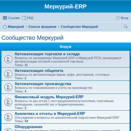
Меркурий-ERP
Ссылки
FAQ
Вход
Меркурий
Список форумов
Сообщество Меркурий
ои
Сообщество Меркурий
ск
Форум
Автоматизация торговли и склада
Вопросы по программам Меркурий-ERP и Меркурий-POS, касающиеся
автоматизации оптовой и розничной торговли.
Темы:
11
Автоматизация общепита
Вопросы по автоматизации баров, кафе, ресторанов, столовых.
Темы:
2
Автоматизация производства
Вопросы по планированию и учету на производстве.
Темы:
4
Финансовый модуль Меркурий-ERP
Вопросы по расчетам с поставщиками/получателями, платежным
календарям, казначейству и бюджетированию.
Темы:
2
Аналитика и отчеты в Меркурий-ERP
Обсуждение и вопросы по аналитической подсистеме Меркурий-ERP
Темы:
44
Оборудование
Вопросы по торговому оборудованию, поддерживаемому программой