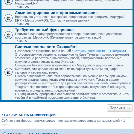
Меркурий-ERP.
Темы:
25
Администрирование и программирование
Вопросы по установке, настройке, сопровождению программ Меркурий-
ERP и Меркурий-POS. Экспорт и импорт данных.
Темы:
28
Требуется новый функционал
Пишите сюда ваши предложения по совершенствованию и доработке
программы Меркурий. Желание клиентов для нас закон!
Темы:
5
Система лояльности Скидкабот
Позвольте познакомить вас с нашей
системой лояльности — СкидкаБот
.
Это современное решение, созданное на базе Telegram, которое помогает
эффективно работать с клиентской базой, стимулировать повторные
покупки и увеличивать доход бизнеса.
СкидкаБот без проблем подключается к Меркурию и другим кассовым
системам, что делает его отличным выбором для магазинов, кафе,
салонов и сервисных точек.
Система позволяет клиентам зарабатывать бонусные баллы при каждой
покупке и затем оплачивать ими товары или услуги. Также в вашем
распоряжении — инструмент для рассылки рекламных сообщений прямо в
Telegram, что позволяет быстро информировать покупателей об акциях,
новинках и специальных предложениях.
С СкидкаБотом программа лояльности работает легко и эффективно. Это
удобный и надёжный помощник для вашего бизнеса.
Перейти
КТО СЕЙЧАС НА КОНФЕРЕНЦИИ
Сейчас этот форум просматривают: нет зарегистрированных пользователей и 1
гость
Меркурий
Список форумов