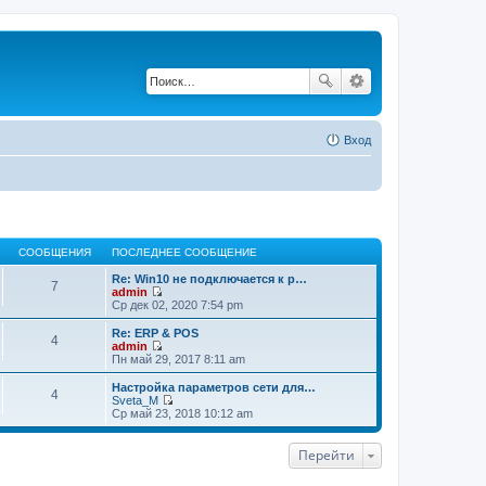
Вход
СООБЩЕНИЯ
ПОСЛЕДНЕЕ СООБЩЕНИЕ
Re: Win10 не подключается к р…
7
admin
П
Ср дек 02, 2020 7:54 pm
е
р
Re: ERP & POS
4
е
admin
й
П
Пн май 29, 2017 8:11 am
т
е
и
р
Настройка параметров сети для…
4
к
е
Sveta_M
п
й
П
Ср май 23, 2018 10:12 am
о
т
е
с
и
р
л
к
е
Перейти
е
п
й
д
о
т
н