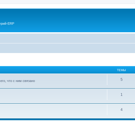
курий-ERP
ТЕМЫ
5
го, что с ним связано
1
4