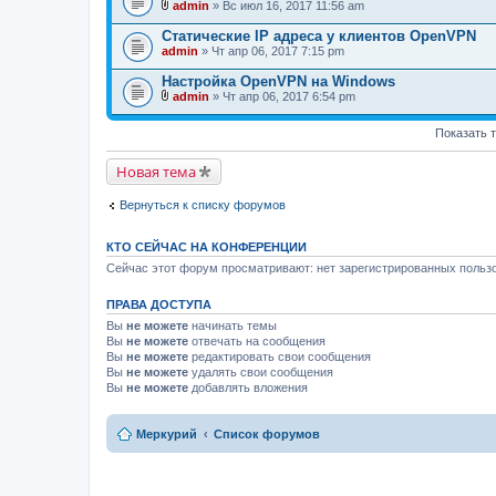
admin
» Вс июл 16, 2017 11:56 am
ж
В
е
л
Статические IP адреса у клиентов OpenVPN
н
о
admin
и
» Чт апр 06, 2017 7:15 pm
ж
я
е
Настройка OpenVPN на Windows
н
и
admin
» Чт апр 06, 2017 6:54 pm
В
я
л
Показать 
о
ж
е
Новая тема
н
и
я
Вернуться к списку форумов
КТО СЕЙЧАС НА КОНФЕРЕНЦИИ
Сейчас этот форум просматривают: нет зарегистрированных пользо
ПРАВА ДОСТУПА
Вы
не можете
начинать темы
Вы
не можете
отвечать на сообщения
Вы
не можете
редактировать свои сообщения
Вы
не можете
удалять свои сообщения
Вы
не можете
добавлять вложения
Меркурий
Список форумов