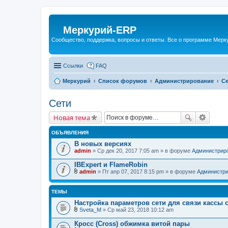
Меркурий-ERP
Сообщество, поддержка, вопросы и ответы. Все о программе Мер
Ссылки
FAQ
Меркурий
Список форумов
Администрирование
Се
Сети
Новая тема
ОБЪЯВЛЕНИЯ
В новых версиях
admin
» Ср дек 20, 2017 7:05 am » в форуме
Администрир
IBExpert и FlameRobin
admin
» Пт апр 07, 2017 8:15 pm » в форуме
Администри
В
л
о
ТЕМЫ
ж
е
Настройка параметров сети для связи кассы 
н
Sveta_M
» Ср май 23, 2018 10:12 am
и
В
я
л
Кросс (Cross) обжимка витой пары
о