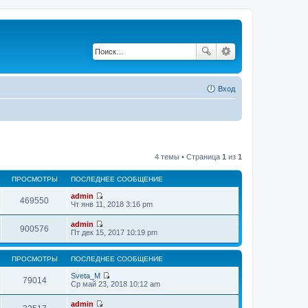
Вход
4 темы • Страница
1
из
1
ПРОСМОТРЫ
ПОСЛЕДНЕЕ СООБЩЕНИЕ
admin
469550
П
Чт янв 11, 2018 3:16 pm
е
р
admin
е
900576
П
Пт дек 15, 2017 10:19 pm
й
е
т
р
и
е
ПРОСМОТРЫ
ПОСЛЕДНЕЕ СООБЩЕНИЕ
к
й
п
т
Sveta_M
о
79014
и
П
Ср май 23, 2018 10:12 am
с
к
е
л
п
р
е
admin
о
е