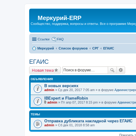
Меркурий-ERP
Сообщество, поддержка, вопросы и ответы. Все о программе Мер
Ссылки
FAQ
Меркурий
Список форумов
СРГ
ЕГАИС
ЕГАИС
Новая тема
ОБЪЯВЛЕНИЯ
В новых версиях
admin
» Ср дек 20, 2017 7:05 am » в форуме
Администрир
IBExpert и FlameRobin
admin
» Пт апр 07, 2017 8:15 pm » в форуме
Администри
В
л
о
ТЕМЫ
ж
е
Отправка дубликата накладной через ЕГАИС
н
admin
» Сб дек 01, 2018 8:58 am
и
я
Показать 