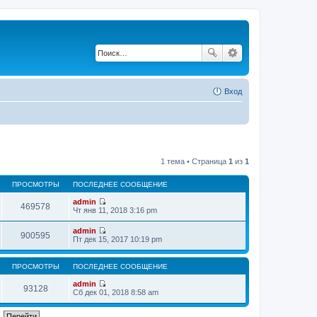
Вход
1 тема • Страница
1
из
1
ПРОСМОТРЫ
ПОСЛЕДНЕЕ СООБЩЕНИЕ
admin
469578
П
Чт янв 11, 2018 3:16 pm
е
р
admin
е
900595
П
Пт дек 15, 2017 10:19 pm
й
е
т
р
и
е
ПРОСМОТРЫ
ПОСЛЕДНЕЕ СООБЩЕНИЕ
к
й
п
т
admin
о
93128
и
П
Сб дек 01, 2018 8:58 am
с
к
е
л
п
р
е
о
е