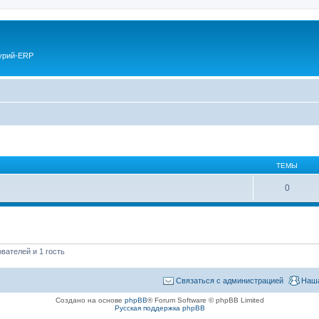
курий-ERP
ТЕМЫ
0
вателей и 1 гость
Связаться с администрацией
Наша
Создано на основе
phpBB
® Forum Software © phpBB Limited
Русская поддержка phpBB