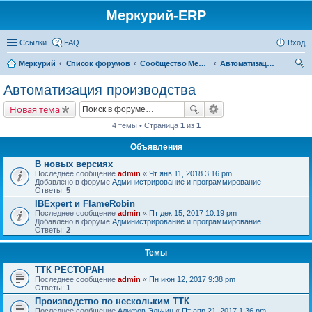
Меркурий-ERP
Ссылки
FAQ
Вход
Меркурий
Список форумов
Сообщество Меркурий
Автоматизация производства
ои
Автоматизация производства
ск
Новая тема
4 темы • Страница
1
из
1
Объявления
В новых версиях
Последнее сообщение
admin
«
Чт янв 11, 2018 3:16 pm
Добавлено в форуме
Администрирование и программирование
Ответы:
5
IBExpert и FlameRobin
Последнее сообщение
admin
«
Пт дек 15, 2017 10:19 pm
Добавлено в форуме
Администрирование и программирование
Ответы:
2
Темы
ТТК РЕСТОРАН
Последнее сообщение
admin
«
Пн июн 12, 2017 9:38 pm
Ответы:
1
Производство по нескольким ТТК
Последнее сообщение
Алифов Эльчин
«
Пт апр 21, 2017 1:36 pm