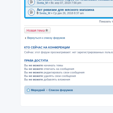
Sveta_M
и
» Вс апр 07, 2019 7:56 pm
я
Акт ревизии для мясного магазина
Sveta_M
» Ср дек 26, 2018 8:37 am
В
л
Показать 
о
ж
е
Новая тема
н
и
я
Вернуться к списку форумов
КТО СЕЙЧАС НА КОНФЕРЕНЦИИ
Сейчас этот форум просматривают: нет зарегистрированных пользо
ПРАВА ДОСТУПА
Вы
не можете
начинать темы
Вы
не можете
отвечать на сообщения
Вы
не можете
редактировать свои сообщения
Вы
не можете
удалять свои сообщения
Вы
не можете
добавлять вложения
Меркурий
Список форумов