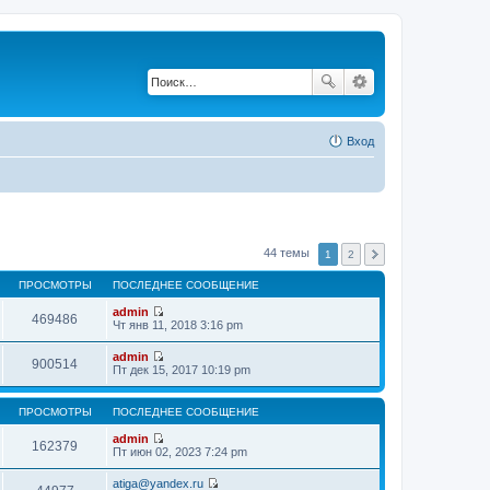
Вход
44 темы
1
2
ПРОСМОТРЫ
ПОСЛЕДНЕЕ СООБЩЕНИЕ
admin
469486
П
Чт янв 11, 2018 3:16 pm
е
р
admin
е
900514
П
Пт дек 15, 2017 10:19 pm
й
е
т
р
и
е
ПРОСМОТРЫ
ПОСЛЕДНЕЕ СООБЩЕНИЕ
к
й
п
т
admin
о
162379
и
П
Пт июн 02, 2023 7:24 pm
с
к
е
л
п
р
е
atiga@yandex.ru
о
е