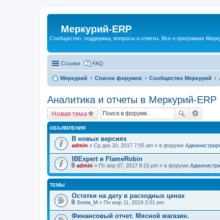
Меркурий-ERP
Сообщество, поддержка, вопросы и ответы. Все о программе Мер
Ссылки
FAQ
Меркурий
Список форумов
Сообщество Меркурий
Аналитика и отчеты в Меркурий-ERP
Новая тема
ОБЪЯВЛЕНИЯ
В новых версиях
admin
» Ср дек 20, 2017 7:05 am » в форуме
Администрир
IBExpert и FlameRobin
admin
» Пт апр 07, 2017 8:15 pm » в форуме
Администри
В
л
о
ТЕМЫ
ж
е
Остатки на дату в расходных ценах
н
Sveta_M
» Пн мар 11, 2019 2:01 pm
и
В
я
л
Финансовый отчет. Мясной магазин.
о