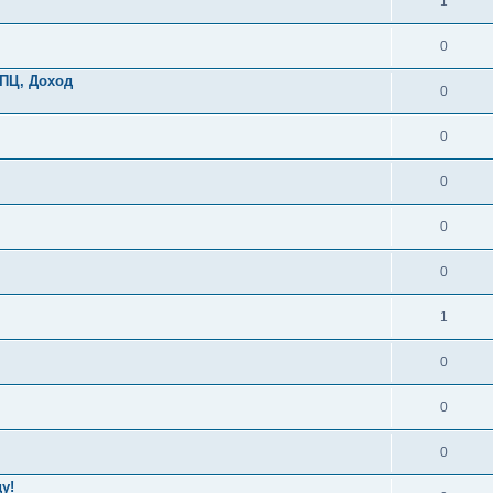
1
0
ПЦ, Доход
0
0
0
0
0
1
0
0
0
у!