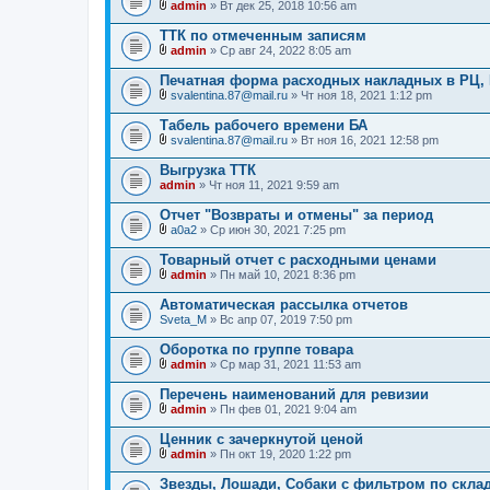
admin
» Вт дек 25, 2018 10:56 am
ж
В
е
л
ТТК по отмеченным записям
н
о
и
admin
» Ср авг 24, 2022 8:05 am
ж
В
я
е
л
Печатная форма расходных накладных в РЦ, 
н
о
и
svalentina.87@mail.ru
» Чт ноя 18, 2021 1:12 pm
ж
В
я
е
л
Табель рабочего времени БА
н
о
и
svalentina.87@mail.ru
» Вт ноя 16, 2021 12:58 pm
ж
В
я
е
л
Выгрузка ТТК
н
о
admin
и
» Чт ноя 11, 2021 9:59 am
ж
я
е
Отчет "Возвраты и отмены" за период
н
и
a0a2
» Ср июн 30, 2021 7:25 pm
В
я
л
Товарный отчет с расходными ценами
о
admin
» Пн май 10, 2021 8:36 pm
ж
В
е
л
Автоматическая рассылка отчетов
н
о
Sveta_M
и
» Вс апр 07, 2019 7:50 pm
ж
я
е
Оборотка по группе товара
н
и
admin
» Ср мар 31, 2021 11:53 am
В
я
л
Перечень наименований для ревизии
о
admin
» Пн фев 01, 2021 9:04 am
ж
В
е
л
Ценник с зачеркнутой ценой
н
о
и
admin
» Пн окт 19, 2020 1:22 pm
ж
В
я
е
л
Звезды, Лошади, Собаки с фильтром по склад
н