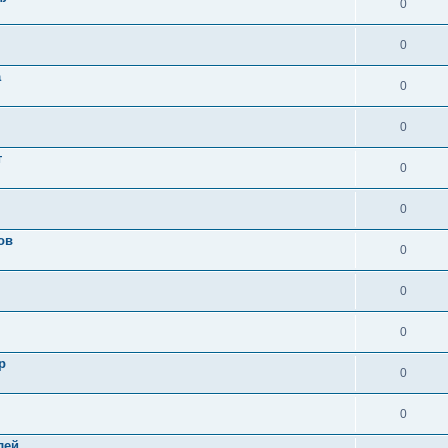
0
0
а
0
0
т
0
0
ов
0
0
0
р
0
0
лей