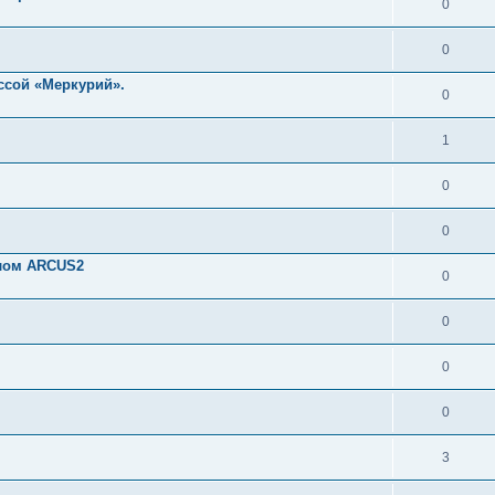
0
0
ссой «Меркурий».
0
1
0
0
олом ARCUS2
0
0
0
0
3