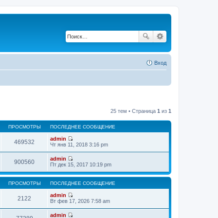
Вход
25 тем • Страница
1
из
1
ПРОСМОТРЫ
ПОСЛЕДНЕЕ СООБЩЕНИЕ
admin
469532
П
Чт янв 11, 2018 3:16 pm
е
р
admin
е
900560
П
Пт дек 15, 2017 10:19 pm
й
е
т
р
и
е
ПРОСМОТРЫ
ПОСЛЕДНЕЕ СООБЩЕНИЕ
к
й
п
т
admin
о
2122
и
П
Вт фев 17, 2026 7:58 am
с
к
е
л
п
р
е
admin
о
е