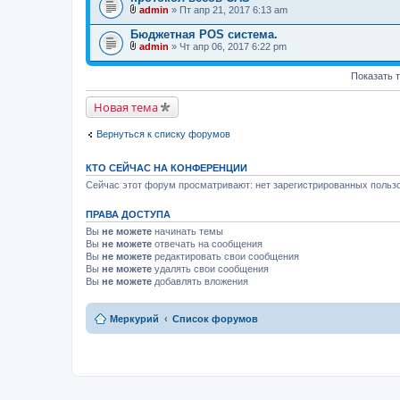
о
и
admin
» Пт апр 21, 2017 6:13 am
ж
В
я
е
л
Бюджетная POS система.
н
о
и
admin
» Чт апр 06, 2017 6:22 pm
ж
В
я
е
л
н
Показать 
о
и
ж
я
е
Новая тема
н
и
я
Вернуться к списку форумов
КТО СЕЙЧАС НА КОНФЕРЕНЦИИ
Сейчас этот форум просматривают: нет зарегистрированных пользо
ПРАВА ДОСТУПА
Вы
не можете
начинать темы
Вы
не можете
отвечать на сообщения
Вы
не можете
редактировать свои сообщения
Вы
не можете
удалять свои сообщения
Вы
не можете
добавлять вложения
Меркурий
Список форумов