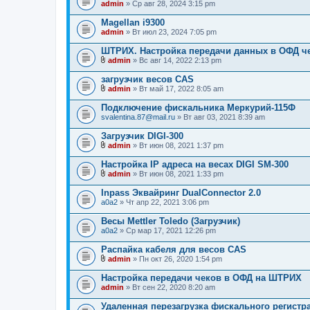
admin
» Ср авг 28, 2024 3:15 pm
Magellan i9300
admin
» Вт июл 23, 2024 7:05 pm
ШТРИХ. Настройка передачи данных в ОФД ч
admin
» Вс авг 14, 2022 2:13 pm
В
л
загрузчик весов CAS
о
admin
» Вт май 17, 2022 8:05 am
ж
В
е
л
Подключение фискальника Меркурий-115Ф
н
о
svalentina.87@mail.ru
и
» Вт авг 03, 2021 8:39 am
ж
я
е
Загрузчик DIGI-300
н
и
admin
» Вт июн 08, 2021 1:37 pm
В
я
л
Настройка IP адреса на весах DIGI SM-300
о
admin
» Вт июн 08, 2021 1:33 pm
ж
В
е
л
Inpass Эквайринг DualConnector 2.0
н
о
a0a2
и
» Чт апр 22, 2021 3:06 pm
ж
я
е
Весы Mettler Toledo (Загрузчик)
н
a0a2
и
» Ср мар 17, 2021 12:26 pm
я
Распайка кабеля для весов CAS
admin
» Пн окт 26, 2020 1:54 pm
В
л
Настройка передачи чеков в ОФД на ШТРИХ
о
admin
» Вт сен 22, 2020 8:20 am
ж
е
Удаленная перезагрузка фискального регист
н