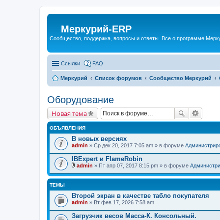
Меркурий-ERP
Сообщество, поддержка, вопросы и ответы. Все о программе Мер
Ссылки
FAQ
Меркурий
Список форумов
Сообщество Меркурий
Оборудование
Новая тема
ОБЪЯВЛЕНИЯ
В новых версиях
admin
» Ср дек 20, 2017 7:05 am » в форуме
Администрир
IBExpert и FlameRobin
admin
» Пт апр 07, 2017 8:15 pm » в форуме
Администри
В
л
о
ТЕМЫ
ж
е
Второй экран в качестве табло покупателя
н
admin
» Вт фев 17, 2026 7:58 am
и
я
Загрузчик весов Масса-К. Консольный.