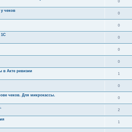
0
 у чеков
0
0
 1С
0
0
0
 в Акте ревизии
1
0
нове чеков. Для микрокассы.
0
.
2
рия
1