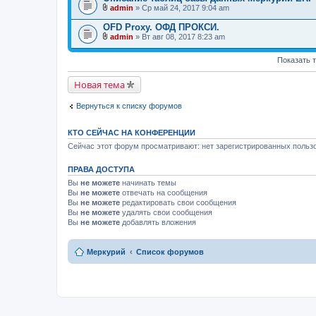
о
admin
» Ср май 24, 2017 9:04 am
ж
В
е
л
OFD Proxy. ОФД ПРОКСИ.
н
о
и
admin
» Вт авг 08, 2017 8:23 am
ж
В
я
е
л
н
Показать 
о
и
ж
я
е
Новая тема
н
и
я
Вернуться к списку форумов
КТО СЕЙЧАС НА КОНФЕРЕНЦИИ
Сейчас этот форум просматривают: нет зарегистрированных пользо
ПРАВА ДОСТУПА
Вы
не можете
начинать темы
Вы
не можете
отвечать на сообщения
Вы
не можете
редактировать свои сообщения
Вы
не можете
удалять свои сообщения
Вы
не можете
добавлять вложения
Меркурий
Список форумов