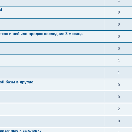
1
rd
0
0
атках и небыло продаж последние 3 месяца
0
0
1
1
ой базы в другую.
0
0
2
0
вязанные к заголовку