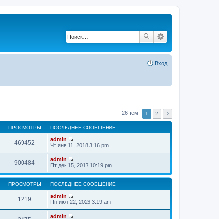
Вход
26 тем
1
2
ПРОСМОТРЫ
ПОСЛЕДНЕЕ СООБЩЕНИЕ
admin
469452
П
Чт янв 11, 2018 3:16 pm
е
р
admin
е
900484
П
Пт дек 15, 2017 10:19 pm
й
е
т
р
и
е
ПРОСМОТРЫ
ПОСЛЕДНЕЕ СООБЩЕНИЕ
к
й
п
т
admin
о
1219
и
П
Пн июн 22, 2026 3:19 am
с
к
е
л
п
р
е
admin
о
е