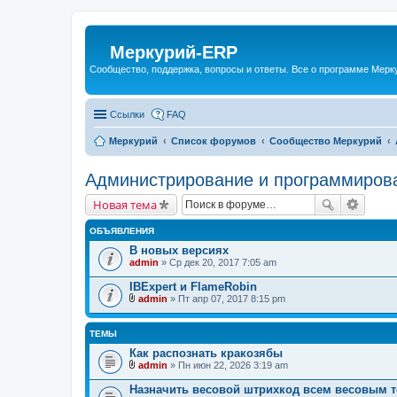
Меркурий-ERP
Сообщество, поддержка, вопросы и ответы. Все о программе Мер
Ссылки
FAQ
Меркурий
Список форумов
Сообщество Меркурий
Администрирование и программиров
Новая тема
ОБЪЯВЛЕНИЯ
В новых версиях
admin
» Ср дек 20, 2017 7:05 am
IBExpert и FlameRobin
admin
» Пт апр 07, 2017 8:15 pm
В
л
о
ТЕМЫ
ж
е
Как распознать кракозябы
н
admin
» Пн июн 22, 2026 3:19 am
и
В
я
л
Назначить весовой штрихкод всем весовым 
о