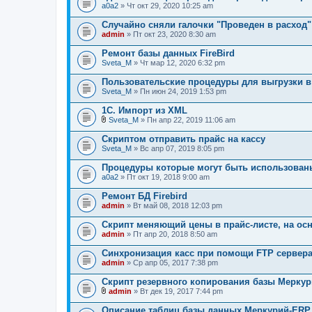
a0a2
» Чт окт 29, 2020 10:25 am
Случайно сняли галочки "Проведен в расход"
admin
» Пт окт 23, 2020 8:30 am
Ремонт базы данных FireBird
Sveta_M
» Чт мар 12, 2020 6:32 pm
Пользовательские процедуры для выгрузки в
Sveta_M
» Пн июн 24, 2019 1:53 pm
1С. Импорт из XML
Sveta_M
» Пн апр 22, 2019 11:06 am
В
л
Скриптом отправить прайс на кассу
о
Sveta_M
» Вс апр 07, 2019 8:05 pm
ж
е
Процедуры которые могут быть использованы
н
a0a2
и
» Пт окт 19, 2018 9:00 am
я
Ремонт БД Firebird
admin
» Вт май 08, 2018 12:03 pm
Скрипт меняющий цены в прайс-листе, на ос
admin
» Пт апр 20, 2018 8:50 am
Синхронизация касс при помощи FTP сервера
admin
» Ср апр 05, 2017 7:38 pm
Скрипт резервного копирования базы Мерку
admin
» Вт дек 19, 2017 7:44 pm
В
л
Описание таблиц базы данных Меркурий-ERP